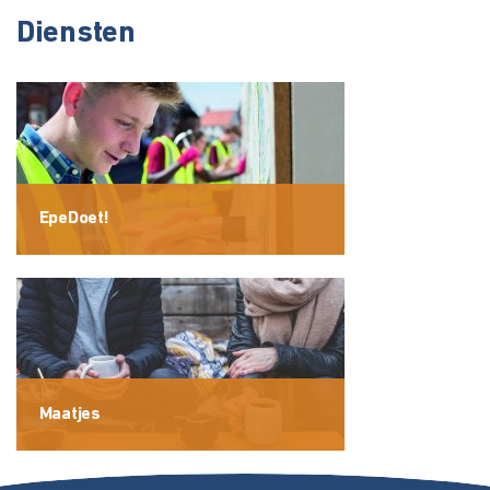
Diensten
EpeDoet!
Maatjes