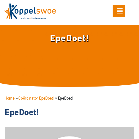
EpeDoet!
Home
»
Coördinator EpeDoet!
»
EpeDoet!
EpeDoet!