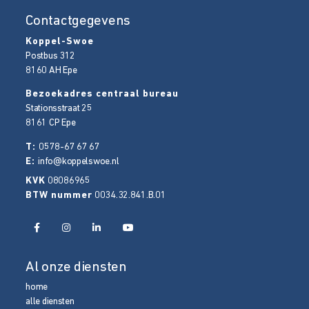
Contactgegevens
Koppel-Swoe
Postbus 312
8160 AH
Epe
Bezoekadres centraal bureau
Stationsstraat 25
8161 CP
Epe
T:
0578-67 67 67
E:
info@koppelswoe.nl
KVK
08086965
BTW nummer
0034.32.841.B.01
Al onze diensten
home
alle diensten