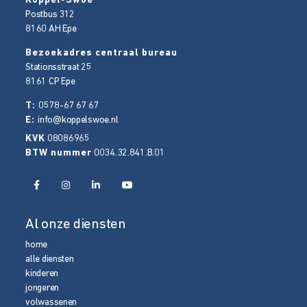
Koppel-Swoe
Postbus 312
8160 AH
Epe
Bezoekadres centraal bureau
Stationsstraat 25
8161 CP
Epe
T:
0578-67 67 67
E:
info@koppelswoe.nl
KVK
08086965
BTW nummer
0034.32.841.B.01
Al onze diensten
home
alle diensten
kinderen
jongeren
volwassenen