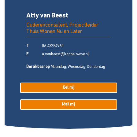
Atty van Beest
Ouderenconsulent, Projectleider
Thuis Wonen Nu en Later
T
06 43284960
E
a.vanbeest@koppelswoe.nl
Bereikbaar op
Maandag, Woensdag, Donderdag
Bel mij
Mail mij