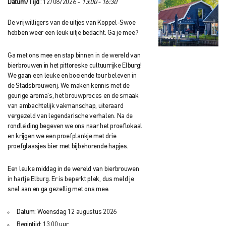
Datum/Tijd
: 12/08/2026 -
13:00 - 16:30
De vrijwilligers van de uitjes van Koppel-Swoe
hebben weer een leuk uitje bedacht. Ga je mee?
Ga met ons mee en stap binnen in de wereld van
bierbrouwen in het pittoreske cultuurrijke Elburg!
We gaan een leuke en boeiende tour beleven in
de Stadsbrouwerij. We maken kennis met de
geurige aroma’s, het brouwproces en de smaak
van ambachtelijk vakmanschap, uiteraard
vergezeld van legendarische verhalen. Na de
rondleiding begeven we ons naar het proeflokaal
en krijgen we een proefplankje met drie
proefglaasjes bier met bijbehorende hapjes.
Een leuke middag in de wereld van bierbrouwen
in hartje Elburg. Er is beperkt plek, dus meld je
snel aan en ga gezellig met ons mee.
Datum: Woensdag 12 augustus 2026
Begintijd: 13.00 uur