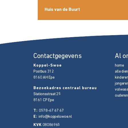
Huis van de Buurt
Contactgegevens
Al o
Koppel-Swoe
home
Postbus 312
alle die
8160 AH
Epe
kindere
jongere
Bezoekadres centraal bureau
volwas
Stationsstraat 25
ouderen
8161 CP
Epe
T:
0578-67 67 67
E:
info@koppelswoe.nl
KVK
08086965