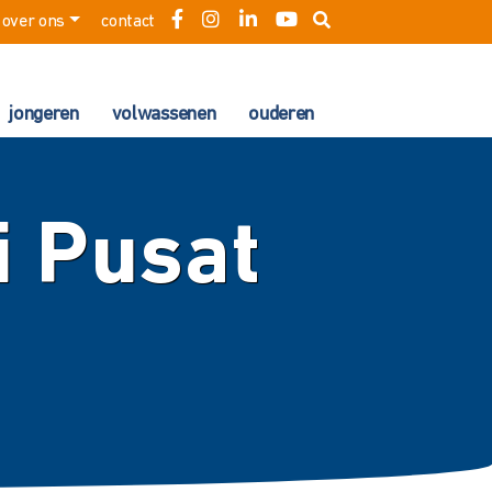
over ons
contact
jongeren
volwassenen
ouderen
i Pusat