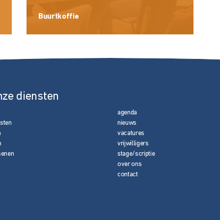
Buurtkoffie
nze diensten
agenda
nsten
nieuws
n
vacatures
n
vrijwilligers
senen
stage/scriptie
over ons
contact