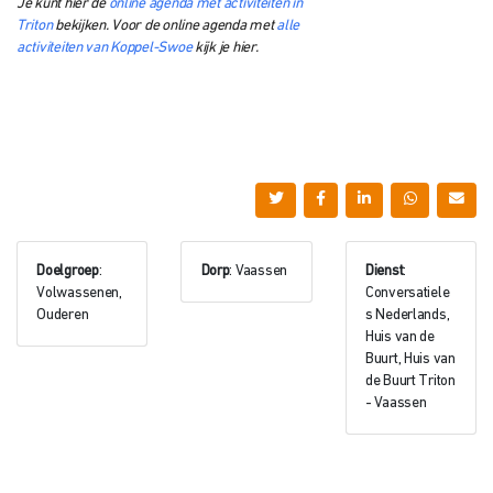
Je kunt hier de
online agenda met activiteiten in
Triton
bekijken. Voor de online agenda met
alle
activiteiten van Koppel-Swoe
kijk je hier.
Doelgroep
:
Dorp
: Vaassen
Dienst
:
Volwassenen,
Conversatiele
Ouderen
s Nederlands,
Huis van de
Buurt, Huis van
de Buurt Triton
- Vaassen