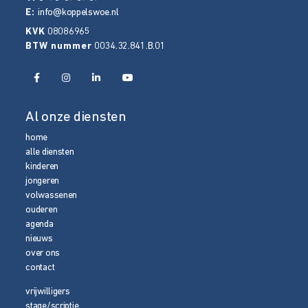
E:
info@koppelswoe.nl
KVK
08086965
BTW nummer
0034.32.841.B.01
Al onze diensten
home
alle diensten
kinderen
jongeren
volwassenen
ouderen
agenda
nieuws
over ons
contact
vrijwilligers
stage/scriptie