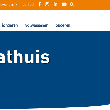
over ons
contact
jongeren
volwassenen
ouderen
athuis