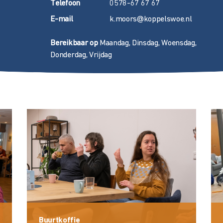
T
elefoon
0578-67 67 67
E
-mail
k.moors@koppelswoe.nl
Bereikbaar op
Maandag, Dinsdag, Woensdag,
Donderdag, Vrijdag
Buurtkoffie