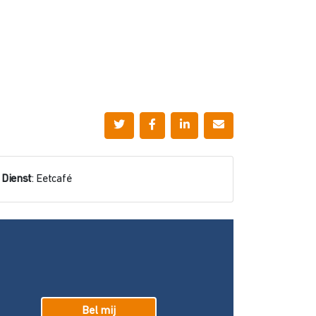
Dienst
: Eetcafé
Bel mij