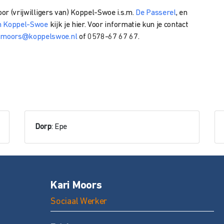
oor (vrijwilligers van) Koppel-Swoe i.s.m.
De Passerel
, en
an Koppel-Swoe
kijk je hier. Voor
informatie kun je
contact
.moors@koppelswoe.nl
of 0578-67 67 67.
Dorp
: Epe
Kari Moors
Sociaal Werker