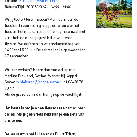
Locatie
:
Huis van de Buurt Triton
Datum/Tijd
: 20/03/2024 -
14:00 - 15:00
Wil jij (beter) leren fietsen? Kom dan naar de
fietsles. In een klein groepje oefenen we met
fietsen. Het maakt niet uit of je nog helemaal niet
kunt fietsen of dat je juist beter wilt leren
fietsen. We oefenen op woensdagmiddag van
14:00 tot 15:00 uur. De eerste les is op woensdag
27 september.
Wil je meedoen? Neem dan contact op met
Marlina Blokland, Sociaal Werker bij Koppel-
Swoe:
m.blokland@koppelswoe.nl
of 06-28 78
70 49
Als de groep vol is dan kom je op de wachtlijst.
Het beste is om je eigen fiets mee te nemen naar
de les. Als je geen fiets hebt kan je een fiets van
ons lenen.
De les start vanaf Huis van de Buurt Triton,