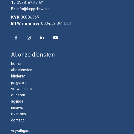
T:
0578-67 67 67
E:
info@koppelswoe.nl
KVK
08086965
BTW nummer
0034.32.841.B.01
Al onze diensten
home
alle diensten
kinderen
jongeren
volwassenen
ouderen
agenda
nieuws
over ons
contact
vrijwilligers