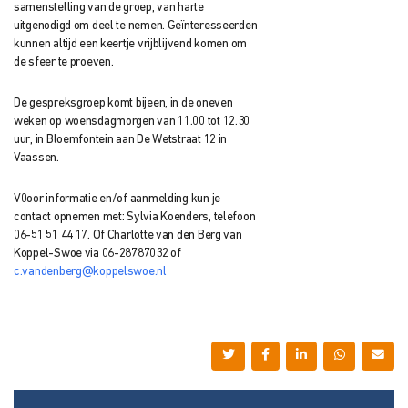
samenstelling van de groep, van harte
uitgenodigd om deel te nemen. Geïnteresseerden
kunnen altijd een keertje vrijblijvend komen om
de sfeer te proeven.
De gespreksgroep komt bijeen, in de oneven
weken op woensdagmorgen van 11.00 tot 12.30
uur, in Bloemfontein aan De Wetstraat 12 in
Vaassen.
V0oor informatie en/of aanmelding kun je
contact opnemen met: Sylvia Koenders, telefoon
06-51 51 44 17. Of Charlotte van den Berg van
Koppel-Swoe via 06-28787032 of
c.vandenberg@koppelswoe.nl