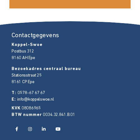
Contactgegevens
Koppel-Swoe
Postbus 312
8160 AH
Epe
Bezoekadres centraal bureau
Stationsstraat 25
8161 CP
Epe
T:
0578-67 67 67
E:
info@koppelswoe.nl
KVK
08086965
BTW nummer
0034.32.841.B.01