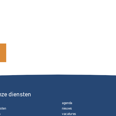
nze diensten
agenda
nsten
nieuws
n
vacatures