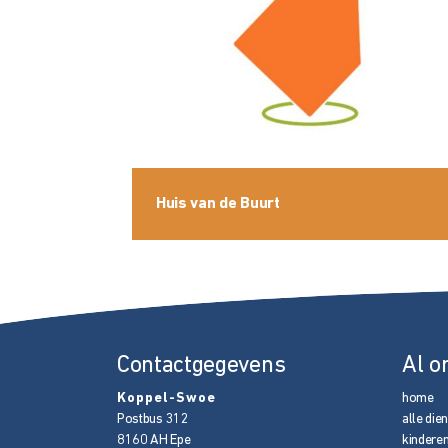
Huis van de Buurt
Contactgegevens
Al o
Koppel-Swoe
home
Postbus 312
alle die
8160 AH
Epe
kindere