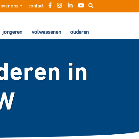
over ons
contact
jongeren
volwassenen
ouderen
deren in
GW