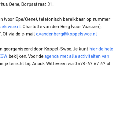
rhus Oene, Dorpsstraat 31.
een (voor Epe/Oene), telefonisch bereikbaar op nummer
pelswoe.nl
. Charlotte van den Berg (voor Vaassen),
 Of via de e-mail
c.vandenberg@koppelswoe.nl
ten georganiseerd door Koppel-Swoe. Je kunt
hier de hele
 EGW
bekijken. Voor de
agenda met alle activiteiten van
un je terecht bij: Anouk Witteveen via 0578-67 67 67 of