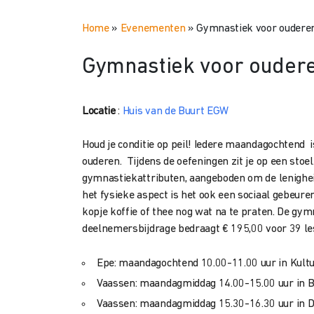
Home
»
Evenementen
»
Gymnastiek voor oudere
Gymnastiek voor oudere
Locatie
:
Huis van de Buurt EGW
Houd je conditie op peil! Iedere maandagochtend 
ouderen. Tijdens de oefeningen zit je op een stoel
gymnastiekattributen, aangeboden om de lenighei
het fysieke aspect is het ook een sociaal gebeure
kopje koffie of thee nog wat na te praten. De gy
deelnemersbijdrage bedraagt € 195,00 voor 39 l
Epe: maandagochtend 10.00-11.00 uur in Kultu
Vaassen: maandagmiddag 14.00-15.00 uur in B
Vaassen: maandagmiddag 15.30-16.30 uur in D