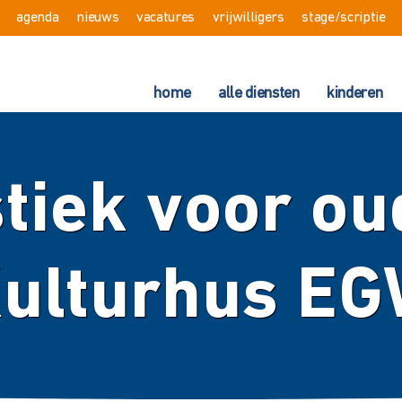
agenda
nieuws
vacatures
vrijwilligers
stage/scriptie
home
alle diensten
kinderen
iek voor ou
ulturhus E