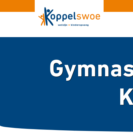
Gymnast
K