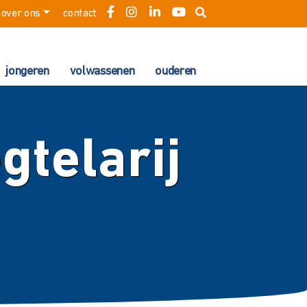
over ons
contact
jongeren
volwassenen
ouderen
telarij