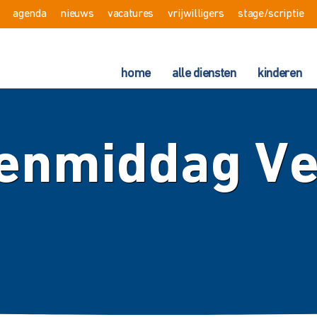
agenda
nieuws
vacatures
vrijwilligers
stage/scriptie
home
alle diensten
kinderen
enmiddag Veg