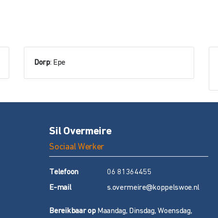
Dorp
: Epe
Sil Overmeire
Sociaal Werker
T
elefoon
06 81364455
E
-mail
s.overmeire@koppelswoe.nl
Bereikbaar op
Maandag, Dinsdag, Woensdag,