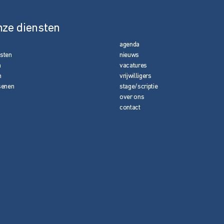
nze diensten
agenda
nsten
nieuws
n
vacatures
n
vrijwilligers
senen
stage/scriptie
over ons
contact