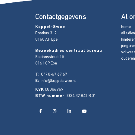
Contactgegevens
Al o
Koppel-Swoe
home
Postbus 312
alle die
8160 AH
Epe
kindere
jongere
Bezoekadres centraal bureau
volwas
Stationsstraat 25
ouderen
8161 CP
Epe
T:
0578-67 67 67
E:
info@koppelswoe.nl
KVK
08086965
BTW nummer
0034.32.841.B.01