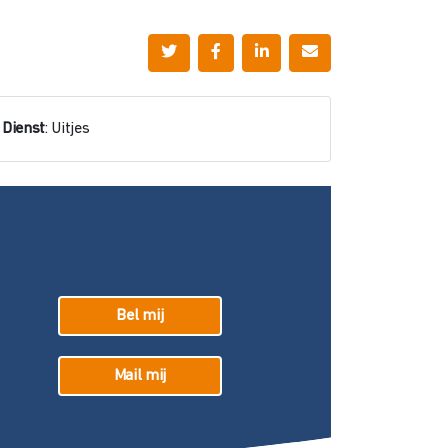
Dienst
: Uitjes
Bel mij
Mail mij