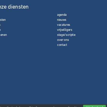
nze diensten
agenda
nsten
nieuws
n
vacatures
n
vrijwilligers
senen
stage/scriptie
over ons
contact