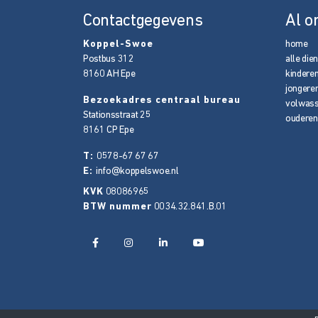
Contactgegevens
Al o
Koppel-Swoe
home
Postbus 312
alle die
8160 AH
Epe
kindere
jongere
Bezoekadres centraal bureau
volwas
Stationsstraat 25
ouderen
8161 CP
Epe
T:
0578-67 67 67
E:
info@koppelswoe.nl
KVK
08086965
BTW nummer
0034.32.841.B.01