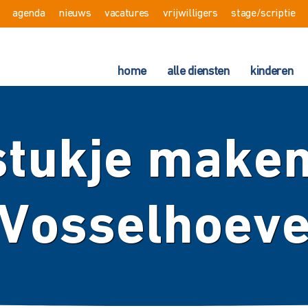
agenda
nieuws
vacatures
vrijwilligers
stage/scriptie
home
alle diensten
kinderen
tukje maken
Vosselhoev