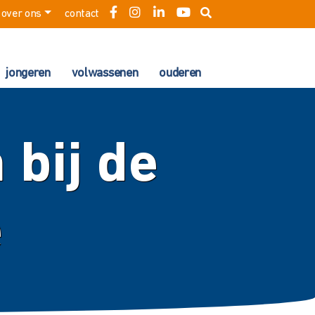
over ons
contact
jongeren
volwassenen
ouderen
 bij de
e