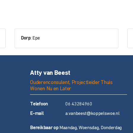
Dorp
: Epe
Atty van Beest
Ouderenconsulent, Projectleider Thuis
Wonen Nu en Later
T
elefoon
06 43284960
E
-mail
a.vanbeest@koppelswoe.nl
Bereikbaar op
Maandag, Woensdag, Donderdag