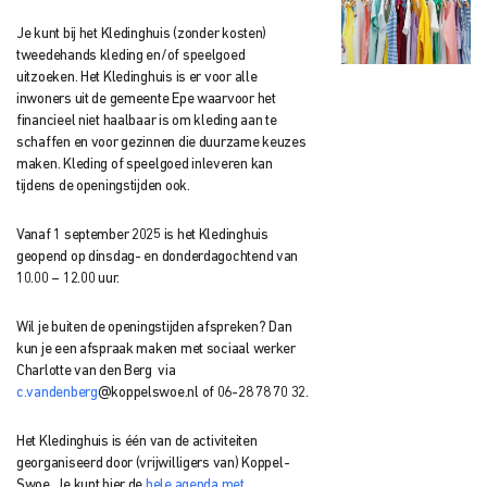
Je kunt bij het Kledinghuis (zonder kosten)
tweedehands kleding en/of speelgoed
uitzoeken. Het Kledinghuis is er voor alle
inwoners uit de gemeente Epe waarvoor het
financieel niet haalbaar is om kleding aan te
schaffen en voor gezinnen die duurzame keuzes
maken. Kleding of speelgoed inleveren kan
tijdens de openingstijden ook.
Vanaf 1 september 2025 is het Kledinghuis
geopend op dinsdag- en donderdagochtend van
10.00 – 12.00 uur.
Wil je buiten de openingstijden afspreken? Dan
kun je een afspraak maken met sociaal werker
Charlotte van den Berg
via
c.vandenberg
@koppelswoe.nl of 06-28 78 70 32.
Het Kledinghuis is één van de activiteiten
georganiseerd door (vrijwilligers van) Koppel-
Swoe. Je kunt hier de
hele agenda met