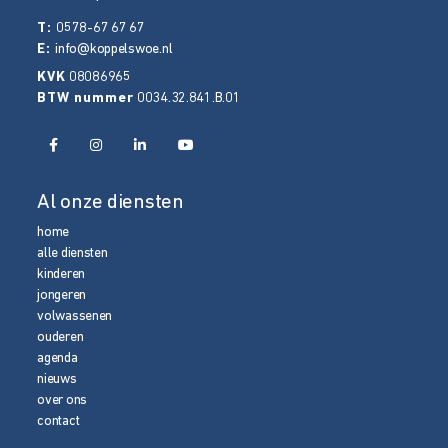
T:
0578-67 67 67
E:
info@koppelswoe.nl
KVK
08086965
BTW nummer
0034.32.841.B.01
Al onze diensten
home
alle diensten
kinderen
jongeren
volwassenen
ouderen
agenda
nieuws
over ons
contact