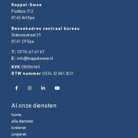
Koppel-Swoe
Postbus 312
8160 AH
Epe
Bezoekadres centraal bureau
Stationsstraat 25
8161 CP
Epe
T:
0578-67 67 67
E:
info@koppelswoe.nl
KVK
08086965
BTW nummer
0034.32.841.B.01
Al onze diensten
home
alle diensten
kinderen
jongeren