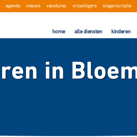
agenda
nieuws
vacatures
vrijwilligers
stage/scriptie
home
alle diensten
kinderen
ren in Bloe