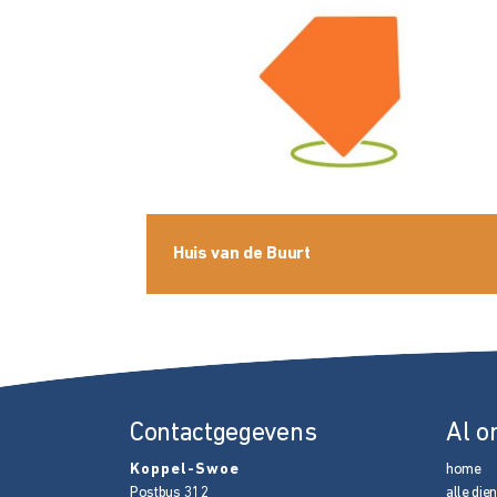
Huis van de Buurt
Contactgegevens
Al o
Koppel-Swoe
home
Postbus 312
alle die