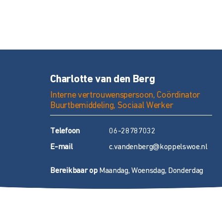
Charlotte van den Berg
Interne vertrouwenspersoon, Coördinator
Buurtbemiddeling, Sociaal Werker
T
elefoon
06-28787032
E
-mail
c.vandenberg@koppelswoe.nl
Bereikbaar op
Maandag, Woensdag, Donderdag