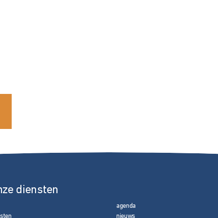
nze diensten
agenda
nsten
nieuws