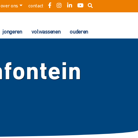
over ons
contact
jongeren
volwassenen
ouderen
mfontein