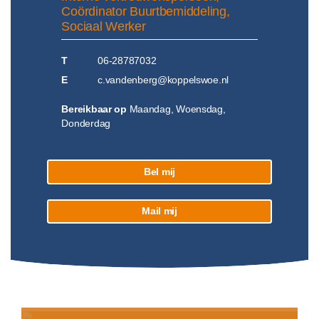
Coördinator Buurtbemiddeling,
Sociaal Werker
T
06-28787032
E
c.vandenberg@koppelswoe.nl
Bereikbaar op
Maandag, Woensdag,
Donderdag
Bel mij
Mail mij