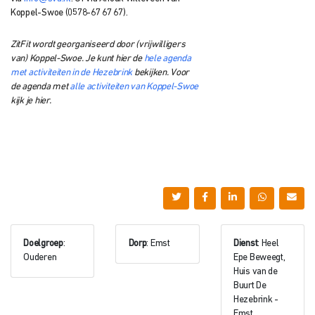
Koppel-Swoe (0578-67 67 67).
ZitFit wordt georganiseerd door (vrijwilligers
van) Koppel-Swoe. Je kunt hier de
hele agenda
met activiteiten in de Hezebrink
bekijken. Voor
de agenda met
alle activiteiten van Koppel-Swoe
kijk je hier.
Doelgroep
:
Dorp
: Emst
Dienst
: Heel
Ouderen
Epe Beweegt,
Huis van de
Buurt De
Hezebrink -
Emst