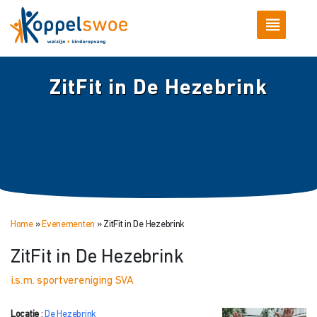
ZitFit in De Hezebrink
Home
»
Evenementen
»
ZitFit in De Hezebrink
ZitFit in De Hezebrink
i.s.m. sportvereniging SVA
Locatie
:
De Hezebrink