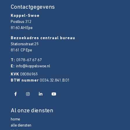
Contactgegevens
Koppel-Swoe
Postbus 312
8160 AH
Epe
Bezoekadres centraal bureau
Stationsstraat 25
8161 CP
Epe
T:
0578-67 67 67
E:
info@koppelswoe.nl
KVK
08086965
BTW nummer
0034.32.841.B.01
Al onze diensten
home
alle diensten