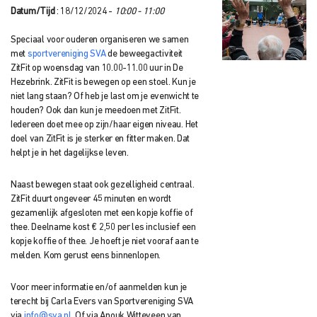
Datum/Tijd
: 18/12/2024 -
10:00 - 11:00
Speciaal voor ouderen organiseren we samen
met
sportvereniging SVA
de beweegactiviteit
ZitFit op woensdag van 10.00-11.00 uur in De
Hezebrink. ZitFit is bewegen op een stoel. Kun je
niet lang staan? Of heb je last om je evenwicht te
houden? Ook dan kun je meedoen met ZitFit.
Iedereen doet mee op zijn/haar eigen niveau. Het
doel van ZitFit is je sterker en fitter maken. Dat
helpt je in het dagelijkse leven.
Naast bewegen staat ook gezelligheid centraal.
ZitFit duurt ongeveer 45 minuten en wordt
gezamenlijk afgesloten met een kopje koffie of
thee. Deelname kost € 2,50 per les inclusief een
kopje koffie of thee. Je hoeft je niet vooraf aan te
melden. Kom gerust eens binnenlopen.
Voor meer informatie en/of aanmelden kun je
terecht bij Carla Evers van Sportvereniging SVA
via
info@sva.nl
. Of via Anouk Witteveen van