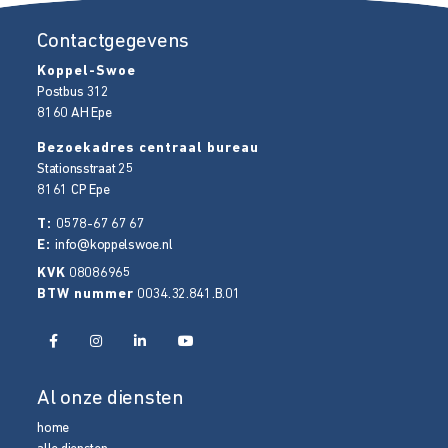
Contactgegevens
Koppel-Swoe
Postbus 312
8160 AH
Epe
Bezoekadres centraal bureau
Stationsstraat 25
8161 CP
Epe
T:
0578-67 67 67
E:
info@koppelswoe.nl
KVK
08086965
BTW nummer
0034.32.841.B.01
Al onze diensten
home