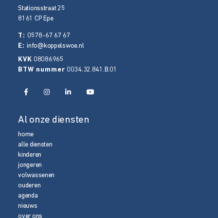
Stationsstraat 25
8161 CP
Epe
T:
0578-67 67 67
E:
info@koppelswoe.nl
KVK
08086965
BTW nummer
0034.32.841.B.01
Al onze diensten
home
alle diensten
kinderen
jongeren
volwassenen
ouderen
agenda
nieuws
over ons