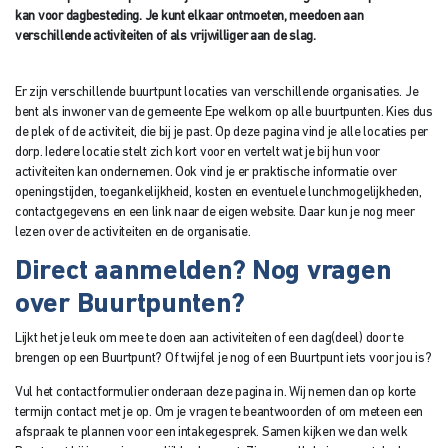
kan voor dagbesteding. Je kunt elkaar ontmoeten, meedoen aan
verschillende activiteiten of als vrijwilliger aan de slag.
Er zijn verschillende buurtpunt locaties van verschillende organisaties. Je
bent als inwoner van de gemeente Epe welkom op alle buurtpunten. Kies dus
de plek of de activiteit, die bij je past. Op deze pagina vind je alle locaties per
dorp. Iedere locatie stelt zich kort voor en vertelt wat je bij hun voor
activiteiten kan ondernemen. Ook vind je er praktische informatie over
openingstijden, toegankelijkheid, kosten en eventuele lunchmogelijkheden,
contactgegevens en een link naar de eigen website. Daar kun je nog meer
lezen over de activiteiten en de organisatie.
Direct aanmelden? Nog vragen
over Buurtpunten?
Lijkt het je leuk om mee te doen aan activiteiten of een dag(deel) door te
brengen op een Buurtpunt? Of twijfel je nog of een Buurtpunt iets voor jou is?
Vul het contactformulier onderaan deze pagina in. Wij nemen dan op korte
termijn contact met je op. Om je vragen te beantwoorden of om meteen een
afspraak te plannen voor een intakegesprek. Samen kijken we dan welk