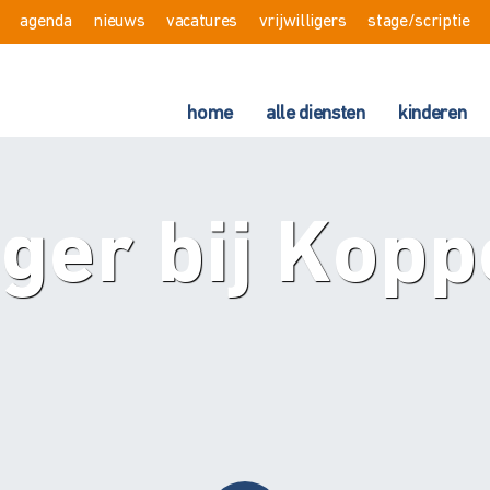
agenda
nieuws
vacatures
vrijwilligers
stage/scriptie
home
alle diensten
kinderen
liger bij Kop