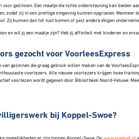
jn voor gezinnen. Een maatje die lichte ondersteuning kan bieden aan
ren, zodat zij in een prettige omgeving kunnen opgroeien. Wanneer de
ast. Zij kunnen dan tot rust komen of juist andere dingen onderneme
eien en wil jij een maatje zijn? Heb jij affiniteit met kinderen en e
tors gezocht voor VoorleesExpress
van gezinnen die graag gebruik willen maken van de VoorleesExpr
nthousiaste voorlezers. Alle nieuwe voorlezers krijgen twee traini
teractief voorlezen wordt gegeven door Bibliotheek Noord-Veluwe. Me
jwilligerswerk bij Koppel-Swoe?
elke mogelijkheden er zijn binnen Koppel-Swoe. Op
www.epedoet.nl
v