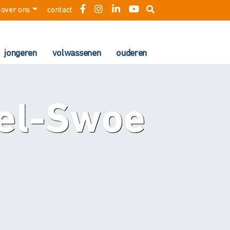
over ons
contact
jongeren
volwassenen
ouderen
pel-Swoe