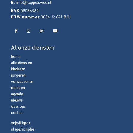
E:
info@koppelswoe.nl
KVK
08086965
BTW nummer
0034.32.841.B.01
Al onze diensten
home
alle diensten
kinderen
jongeren
volwassenen
ouderen
agenda
nieuws
over ons
contact
vrijwilligers
stage/scriptie