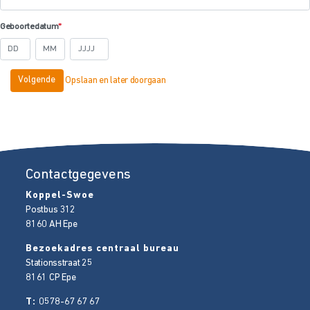
Geboortedatum
*
Dag
Maand
Jaar
Opslaan en later doorgaan
Contactgegevens
Koppel-Swoe
Postbus 312
8160 AH
Epe
Bezoekadres centraal bureau
Stationsstraat 25
8161 CP
Epe
T:
0578-67 67 67