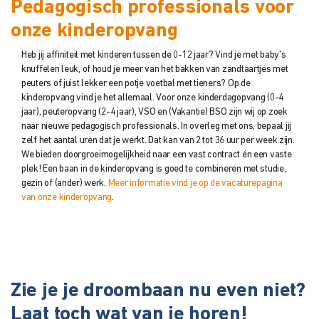
Pedagogisch professionals voor
onze kinderopvang
Heb jij affiniteit met kinderen tussen de 0-12 jaar? Vind je met baby’s
knuffelen leuk, of houd je meer van het bakken van zandtaartjes met
peuters of juist lekker een potje voetbal met tieners? Op de
kinderopvang vind je het allemaal. Voor onze kinderdagopvang (0-4
jaar), peuteropvang (2-4 jaar), VSO en (Vakantie) BSO zijn wij op zoek
naar nieuwe pedagogisch professionals. In overleg met ons, bepaal jij
zelf het aantal uren dat je werkt. Dat kan van 2 tot 36 uur per week zijn.
We bieden doorgroeimogelijkheid naar een vast contract én een vaste
plek! Een baan in de kinderopvang is goed te combineren met studie,
gezin of (ander) werk.
Meer informatie vind je op de vacaturepagina
van onze kinderopvang
.
Zie je je droombaan nu even niet?
Laat toch wat van je horen!