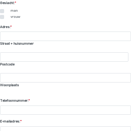
Geslacht:
*
man
vrouw
Adres:
*
Straat + huisnummer
Postcode
Woonplaats
Telefoonnummer:
*
E-mailadres:
*