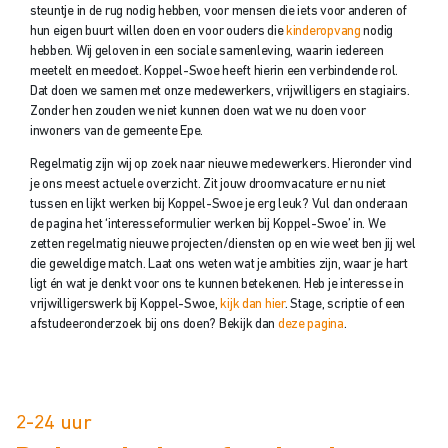
steuntje in de rug nodig hebben, voor mensen die iets voor anderen of
hun eigen buurt willen doen en voor ouders die
kinderopvang
nodig
hebben. Wij geloven in een sociale samenleving, waarin iedereen
meetelt en meedoet. Koppel-Swoe heeft hierin een verbindende rol.
Dat doen we samen met onze medewerkers, vrijwilligers en stagiairs.
Zonder hen zouden we niet kunnen doen wat we nu doen voor
inwoners van de gemeente Epe.
Regelmatig zijn wij op zoek naar nieuwe medewerkers. Hieronder vind
je ons meest actuele overzicht. Zit jouw droomvacature er nu niet
tussen en lijkt werken bij Koppel-Swoe je erg leuk? Vul dan onderaan
de pagina het ‘interesseformulier werken bij Koppel-Swoe’ in. We
zetten regelmatig nieuwe projecten/diensten op en wie weet ben jij wel
die geweldige match. Laat ons weten wat je ambities zijn, waar je hart
ligt én wat je denkt voor ons te kunnen betekenen. Heb je interesse in
vrijwilligerswerk bij Koppel-Swoe,
kijk dan hier
. Stage, scriptie of een
afstudeeronderzoek bij ons doen? Bekijk dan
deze pagina
.
2-24 uur