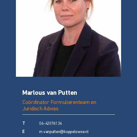
Marlous van Putten
Coördinator Formulierenteam en
Juridisch Advies
T
06-42076134
E
m.vanputten@koppelswoe.nl