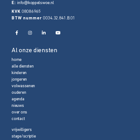
E:
info@koppelswoe.nl
KVK
08086965
BTW nummer
0034.32.841.B.01
Al onze diensten
home
alle diensten
kinderen
jongeren
volwassenen
ouderen
agenda
nieuws
over ons
contact
vrijwilligers
stage/scriptie