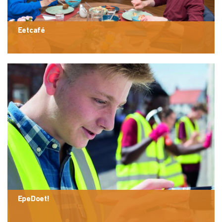
Eetcafé
EpeDoet!