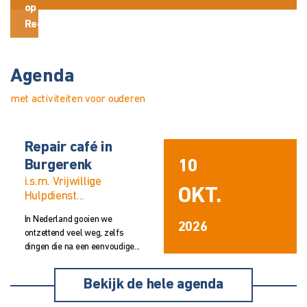
op
Recept
Agenda
met activiteiten voor ouderen
Repair café in
W
10
Burgerenk
m
i.s.m. Vrijwillige
OKT.
Vo
Hulpdienst...
ge
oo
In Nederland gooien we
2026
ontzettend veel weg, zelfs
dingen die na een eenvoudige...
Bekijk de hele agenda