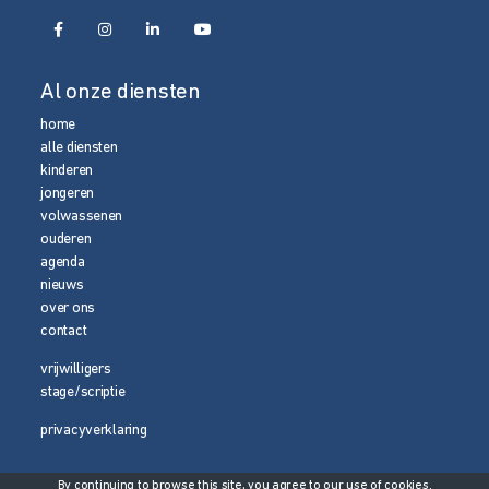
Al onze diensten
home
alle diensten
kinderen
jongeren
volwassenen
ouderen
agenda
nieuws
over ons
contact
vrijwilligers
stage/scriptie
privacyverklaring
By continuing to browse this site, you agree to our
use of cookies
.
© 2026 Media Magneet