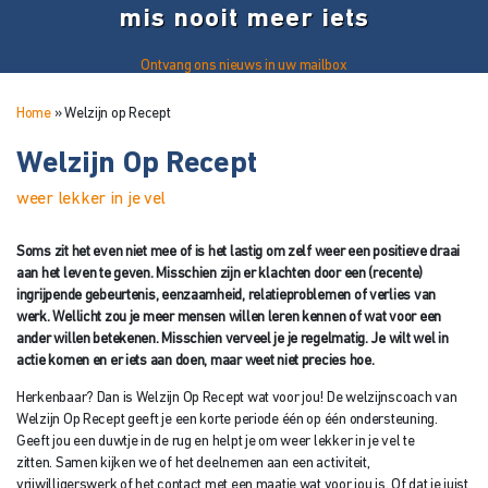
mis nooit meer iets
Ontvang ons nieuws in uw mailbox
Home
»
Welzijn op Recept
Welzijn Op Recept
weer lekker in je vel
Soms zit het even niet mee of is het lastig om zelf weer een positieve draai
aan het leven te geven. Misschien zijn er klachten door een (recente)
ingrijpende gebeurtenis, eenzaamheid, relatieproblemen of verlies van
werk. Wellicht zou je meer mensen willen leren kennen of wat voor een
ander willen betekenen. Misschien verveel je je regelmatig. Je wilt wel in
actie komen en er iets aan doen, maar weet niet precies hoe.
Herkenbaar? Dan is Welzijn Op Recept wat voor jou! De welzijnscoach van
Welzijn Op Recept geeft je een korte periode één op één ondersteuning.
Geeft jou een duwtje in de rug en helpt je om weer lekker in je vel te
zitten.
Samen kijken we of het deelnemen aan een activiteit,
vrijwilligerswerk of het contact met een maatje wat voor jou is. Of dat je juist