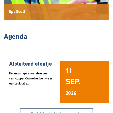
EpeDoet!
Agenda
Afsluitend etentje
11
De vrijwilligers van de uitjes
van Koppel-Swoe hebben weer
SEP.
een leuk uitje...
2026