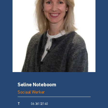
Seline Noteboom
Sociaal Werker
T
06 36132140