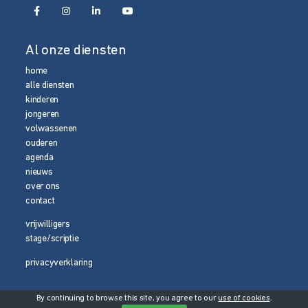
Al onze diensten
home
alle diensten
kinderen
jongeren
volwassenen
ouderen
agenda
nieuws
over ons
contact
vrijwilligers
stage/scriptie
privacyverklaring
By continuing to browse this site, you agree to our
use of cookies
.
© 2026 Media Magneet