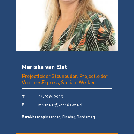
Mariska van Elst
Projectleider Steunouder, Projectleider
VoorleesExpress, Sociaal Werker
T
06-39 86 29 09
E
m.vanelst@koppelswoe.nl
Bereikbaar op
Maandag, Dinsdag, Donderdag