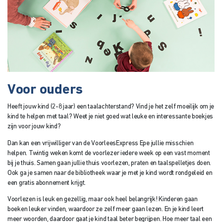
Voor ouders
Heeft jouw kind (2-8 jaar) een taalachterstand? Vind je het zelf moeilijk om je
kind te helpen met taal? Weet je niet goed wat leuke en interessante boekjes
zijn voor jouw kind?
Dan kan een vrijwilliger van de VoorleesExpress Epe jullie misschien
helpen. Twintig weken komt de voorlezer iedere week op een vast moment
bij je thuis. Samen gaan jullie thuis voorlezen, praten en taalspelletjes doen.
Ook ga je samen naar de bibliotheek waar je met je kind wordt rondgeleid en
een gratis abonnement krijgt.
Voorlezen is leuk en gezellig, maar ook heel belangrijk! Kinderen gaan
boeken leuker vinden, waardoor ze zelf meer gaan lezen. En je kind leert
meer woorden, daardoor gaat je kind taal beter begrijpen. Hoe meer taal een