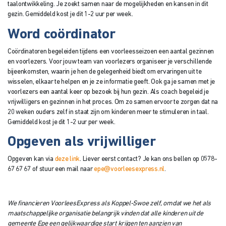
taalontwikkeling. Je zoekt samen naar de mogelijkheden en kansen in dit
gezin. Gemiddeld kost je dit 1-2 uur per week.
Word coördinator
Coördinatoren begeleiden tijdens een voorleesseizoen een aantal gezinnen
en voorlezers. Voor jouw team van voorlezers organiseer je verschillende
bijeenkomsten, waarin je hen de gelegenheid biedt om ervaringen uit te
wisselen, elkaar te helpen en je ze informatie geeft. Ook ga je samen met je
voorlezers een aantal keer op bezoek bij hun gezin. Als coach begeleid je
vrijwilligers en gezinnen in het proces. Om zo samen ervoor te zorgen dat na
20 weken ouders zelf in staat zijn om kinderen meer te stimuleren in taal.
Gemiddeld kost je dit 1-2 uur per week.
Opgeven als vrijwilliger
Opgeven kan via
deze link
. Liever eerst contact? Je kan ons bellen op 0578-
67 67 67 of stuur een mail naar
epe@voorleesexpress.nl
.
We financieren VoorleesExpress als Koppel-Swoe zelf, omdat we het als
maatschappelijke organisatie belangrijk vinden dat alle kinderen uit de
gemeente Epe een gelijkwaardige start krijgen ten aanzien van