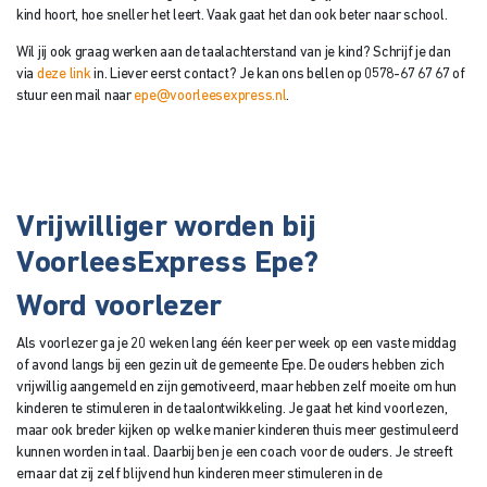
kind hoort, hoe sneller het leert. Vaak gaat het dan ook beter naar school.
Wil jij ook graag werken aan de taalachterstand van je kind? Schrijf je dan
via
deze link
in. Liever eerst contact? Je kan ons bellen op 0578-67 67 67 of
stuur een mail naar
epe@voorleesexpress.nl
.
Vrijwilliger worden bij
VoorleesExpress Epe?
Word voorlezer
Als voorlezer ga je 20 weken lang één keer per week op een vaste middag
of avond langs bij een gezin uit de gemeente Epe. De ouders hebben zich
vrijwillig aangemeld en zijn gemotiveerd, maar hebben zelf moeite om hun
kinderen te stimuleren in de taalontwikkeling. Je gaat het kind voorlezen,
maar ook breder kijken op welke manier kinderen thuis meer gestimuleerd
kunnen worden in taal. Daarbij ben je een coach voor de ouders. Je streeft
ernaar dat zij zelf blijvend hun kinderen meer stimuleren in de