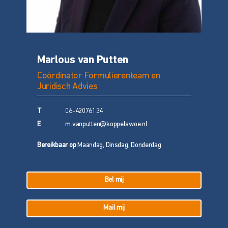
Marlous van Putten
Coördinator Formulierenteam en
Juridisch Advies
T
06-42076134
E
m.vanputten@koppelswoe.nl
Bereikbaar op
Maandag, Dinsdag, Donderdag
Bel mij
Mail mij