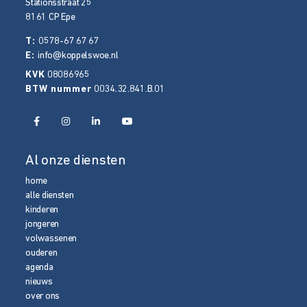
Stationsstraat 25
8161 CP
Epe
T:
0578-67 67 67
E:
info@koppelswoe.nl
KVK
08086965
BTW nummer
0034.32.841.B.01
Al onze diensten
home
alle diensten
kinderen
jongeren
volwassenen
ouderen
agenda
nieuws
over ons