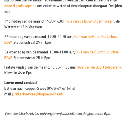
bijvoorbeeld in verband met vakantie of feestdagen. Check daarom altijd
onze digitale agenda
om zeker te weten of een inloopuur doorgaat. De tijden
zijn:
e
1
dinsdag van de maand, 15.00-16.00,
Huis van de Buurt Bloemfontein
, de
Wetstraat 12 in Vaassen
e
2
maandag van de maand, 19.30-20.30 uur,
Huis van de Buurt Kulturhus
EGW
, Stationsstraat 25 in Epe
3e woensdag van de maand: 10.00-11.00 uur,
Huis van de Buurt Kulturhus
EGW
, Stationsstraat 25 in Epe
laatste vrijdag van de maand, 10.00-11.00 uur,
Huis van de Buurt Burgerenk
,
Klimtuin 46 in Epe
Liever eerst contact?
Bel dan naar Koppel-Swoe (0578-67 67 67) of
mail
juridischadvies@koppelswoe.nl
.
Voor Juridisch Advies ontvangen wij subsidie van de gemeente Epe.