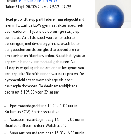
Locatie
:
Huis van de Buurt EGW
Datum/Tijd
: 30/03/2026 -
10:00 - 11:00
Houd je conditie op peil! Iedere maandagochtend
is er in Kulturhus EGW gymnastiekles specifiek
voor ouderen. Tijdens de oefeningen zit je op
een stoel. Vanaf de stoel worden er allerlei
oefeningen, met diverse gymnastiekattributen,
aangeboden om de lenigheid te bevorderen en
om sterker en fitter te worden. Naast het fysieke
aspect is het ook een sociaal gebeuren. Na
afloop is er gelegenheid om onder het genot van
een kopje koffie of thee nog wat na te praten. De
gymnastieklessen worden begeleid door
bevoegde docenten. De deelnemersbijdrage
bedraagt € 195,00 voor 39 lessen.
Epe: maandagochtend 10.00-11.00 uur in
Kulturhus EGW, Stationsstraat 25.
Vaassen: maandagmiddag 14.00-15.00 uur in
Buurtpunt Bloemfontein, Wetstraat 12.
Vaassen: maandagmiddag 15.30-16.30 uur in