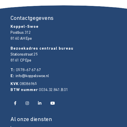
Contactgegevens
Koppel-Swoe
Postbus 312
8160 AH
Epe
Bezoekadres centraal bureau
Stationsstraat 25
8161 CP
Epe
T:
0578-67 67 67
E:
info@koppelswoe.nl
KVK
08086965
BTW nummer
0034.32.841.B.01
Al onze diensten