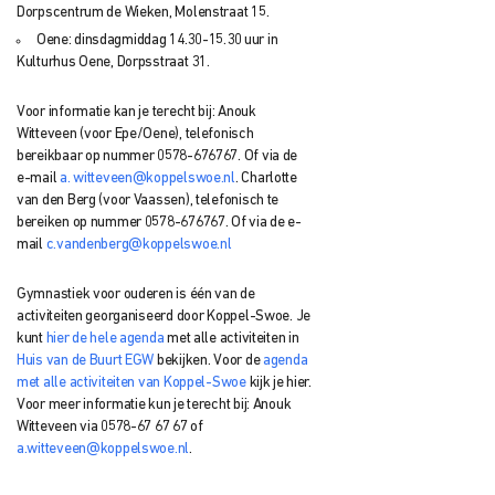
Dorpscentrum de Wieken, Molenstraat 15.
Oene: dinsdagmiddag 14.30-15.30 uur in
Kulturhus Oene, Dorpsstraat 31.
Voor informatie kan je terecht bij: Anouk
Witteveen (voor Epe/Oene), telefonisch
bereikbaar op nummer 0578-676767. Of via de
e-mail
a. witteveen@koppelswoe.nl
. Charlotte
van den Berg (voor Vaassen), telefonisch te
bereiken op nummer 0578-676767. Of via de e-
mail
c.vandenberg@koppelswoe.nl
Gymnastiek voor ouderen is één van de
activiteiten georganiseerd door Koppel-Swoe. Je
kunt
hier de hele agenda
met alle activiteiten in
Huis van de Buurt EGW
bekijken. Voor de
agenda
met alle activiteiten van Koppel-Swoe
kijk je hier.
Voor meer informatie kun je terecht bij: Anouk
Witteveen via 0578-67 67 67 of
a.witteveen@koppelswoe.nl
.