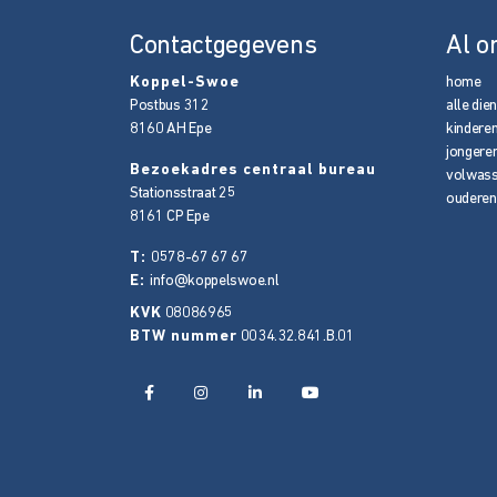
Contactgegevens
Al o
Koppel-Swoe
home
Postbus 312
alle die
8160 AH
Epe
kindere
jongere
Bezoekadres centraal bureau
volwas
Stationsstraat 25
ouderen
8161 CP
Epe
T:
0578-67 67 67
E:
info@koppelswoe.nl
KVK
08086965
BTW nummer
0034.32.841.B.01