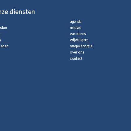
nze diensten
agenda
nsten
nieuws
n
vacatures
n
vrijwilligers
senen
stage/scriptie
over ons
contact