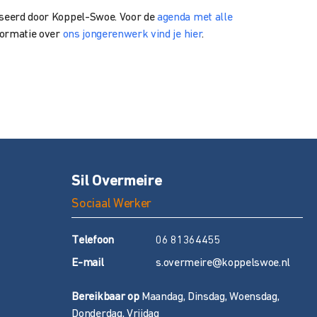
niseerd door Koppel-Swoe. Voor de
agenda met alle
nformatie over
ons jongerenwerk vind je hier
.
Sil Overmeire
Sociaal Werker
T
elefoon
06 81364455
E
-mail
s.overmeire@koppelswoe.nl
Bereikbaar op
Maandag, Dinsdag, Woensdag,
Donderdag, Vrijdag