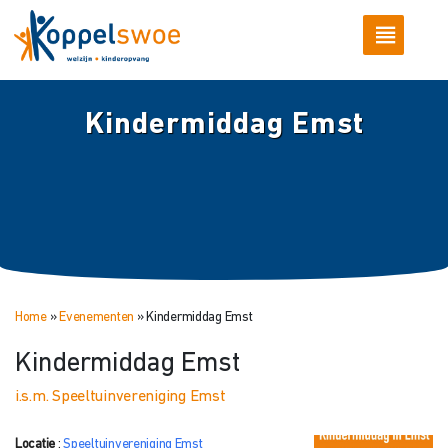
Kindermiddag Emst
Home
»
Evenementen
»
Kindermiddag Emst
Kindermiddag Emst
i.s.m. Speeltuinvereniging Emst
Locatie
:
Speeltuinvereniging Emst