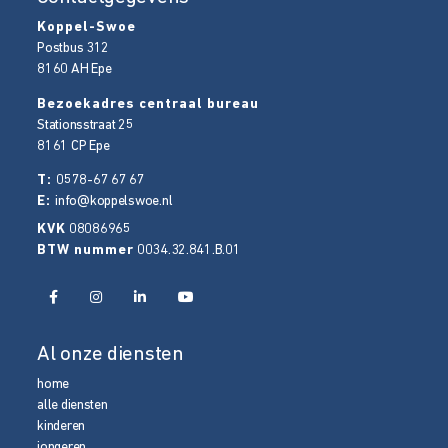
Koppel-Swoe
Postbus 312
8160 AH
Epe
Bezoekadres centraal bureau
Stationsstraat 25
8161 CP
Epe
T:
0578-67 67 67
E:
info@koppelswoe.nl
KVK
08086965
BTW nummer
0034.32.841.B.01
Al onze diensten
home
alle diensten
kinderen
jongeren