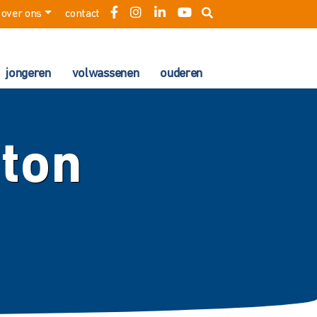
over ons
contact
jongeren
volwassenen
ouderen
iton