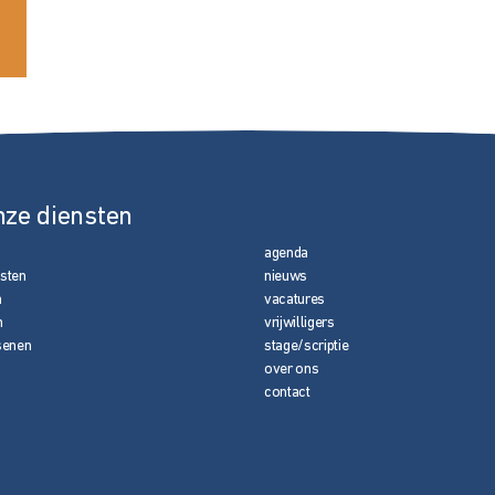
nze diensten
agenda
nsten
nieuws
n
vacatures
n
vrijwilligers
senen
stage/scriptie
over ons
contact