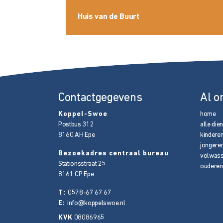
Huis van de Buurt
Contactgegevens
Al o
Koppel-Swoe
home
Postbus 312
alle die
8160 AH
Epe
kindere
jongere
Bezoekadres centraal bureau
volwas
Stationsstraat 25
ouderen
8161 CP
Epe
T:
0578-67 67 67
E:
info@koppelswoe.nl
KVK
08086965