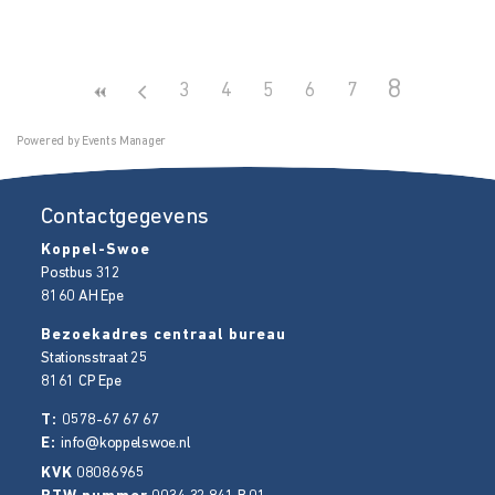
8
3
4
5
6
7
Powered by
Events Manager
Contactgegevens
Koppel-Swoe
Postbus 312
8160 AH
Epe
Bezoekadres centraal bureau
Stationsstraat 25
8161 CP
Epe
T:
0578-67 67 67
E:
info@koppelswoe.nl
KVK
08086965