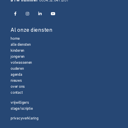
BTW nummer
0034.32.841.B.01
Al onze diensten
home
alle diensten
kinderen
jongeren
volwassenen
ouderen
agenda
nieuws
over ons
contact
vrijwilligers
stage/scriptie
privacyverklaring