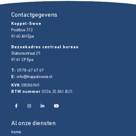
Contactgegevens
Koppel-Swoe
Postbus 312
8160 AH
Epe
Bezoekadres centraal bureau
Stationsstraat 25
8161 CP
Epe
T:
0578-67 67 67
E:
info@koppelswoe.nl
KVK
08086965
BTW nummer
0034.32.841.B.01
Al onze diensten
home