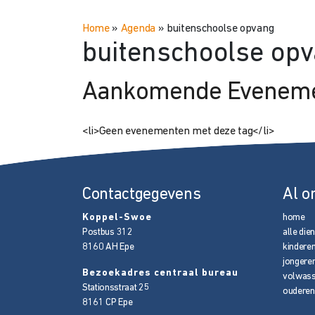
Home
»
Agenda
»
buitenschoolse opvang
buitenschoolse op
Aankomende Evenem
<li>Geen evenementen met deze tag</li>
Contactgegevens
Al o
Koppel-Swoe
home
Postbus 312
alle die
8160 AH
Epe
kindere
jongere
Bezoekadres centraal bureau
volwas
Stationsstraat 25
ouderen
8161 CP
Epe