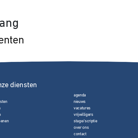
vang
enten
nze diensten
agenda
nsten
nieuws
n
vacatures
n
vrijwilligers
senen
stage/scriptie
over ons
contact