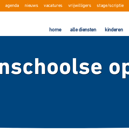
agenda
nieuws
vacatures
vrijwilligers
stage/scriptie
home
alle diensten
kinderen
enschoolse o