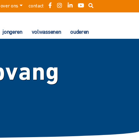
over ons
contact
jongeren
volwassenen
ouderen
pvang