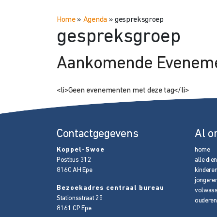
Home
»
Agenda
»
gespreksgroep
gespreksgroep
Aankomende Evenem
<li>Geen evenementen met deze tag</li>
Contactgegevens
Al o
Koppel-Swoe
home
Postbus 312
alle die
8160 AH
Epe
kindere
jongere
Bezoekadres centraal bureau
volwas
Stationsstraat 25
ouderen
8161 CP
Epe