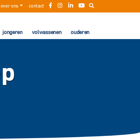
over ons
contact
jongeren
volwassenen
ouderen
ep