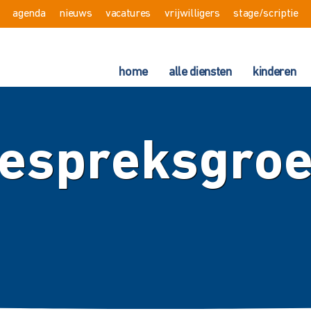
agenda
nieuws
vacatures
vrijwilligers
stage/scriptie
home
alle diensten
kinderen
espreksgro