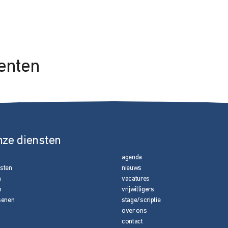
enten
nze diensten
agenda
nsten
nieuws
n
vacatures
n
vrijwilligers
senen
stage/scriptie
over ons
contact