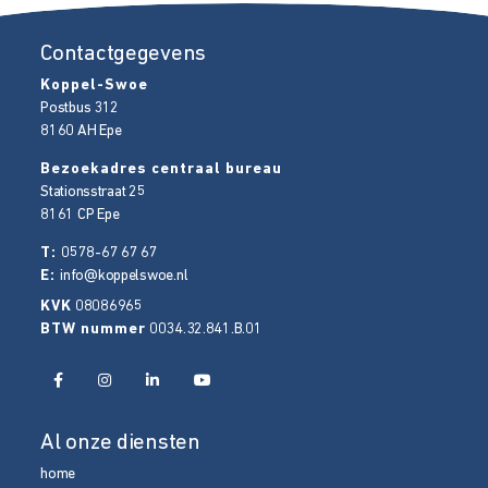
Contactgegevens
Koppel-Swoe
Postbus 312
8160 AH
Epe
Bezoekadres centraal bureau
Stationsstraat 25
8161 CP
Epe
T:
0578-67 67 67
E:
info@koppelswoe.nl
KVK
08086965
BTW nummer
0034.32.841.B.01
Al onze diensten
home