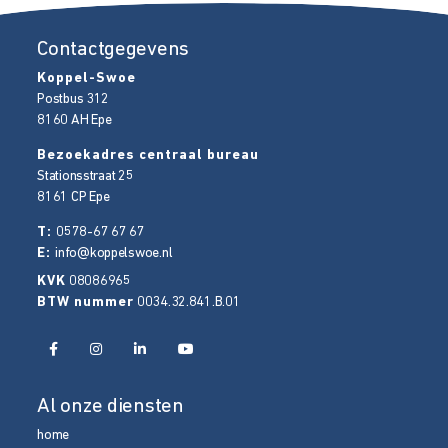
Contactgegevens
Koppel-Swoe
Postbus 312
8160 AH
Epe
Bezoekadres centraal bureau
Stationsstraat 25
8161 CP
Epe
T:
0578-67 67 67
E:
info@koppelswoe.nl
KVK
08086965
BTW nummer
0034.32.841.B.01
Al onze diensten
home