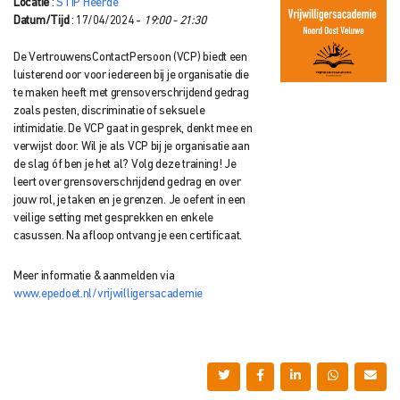
Locatie
:
STIP Heerde
Datum/Tijd
: 17/04/2024 -
19:00 - 21:30
De VertrouwensContactPersoon (VCP) biedt een
luisterend oor voor iedereen bij je organisatie die
te maken heeft met grensoverschrijdend gedrag
zoals pesten, discriminatie of seksuele
intimidatie. De VCP gaat in gesprek, denkt mee en
verwijst door. Wil je als VCP bij je organisatie aan
de slag óf ben je het al? Volg deze training! Je
leert over grensoverschrijdend gedrag en over
jouw rol, je taken en je grenzen. Je oefent in een
veilige setting met gesprekken en enkele
casussen. Na afloop ontvang je een certificaat.
Meer informatie & aanmelden via
www.epedoet.nl/vrijwilligersacademie