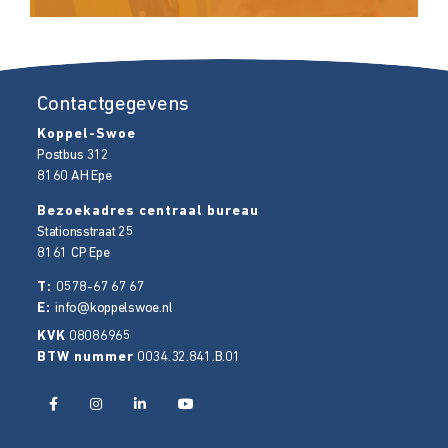
Contactgegevens
Koppel-Swoe
Postbus 312
8160 AH
Epe
Bezoekadres centraal bureau
Stationsstraat 25
8161 CP
Epe
T:
0578-67 67 67
E:
info@koppelswoe.nl
KVK
08086965
BTW nummer
0034.32.841.B.01