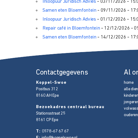
Inloopuur Juridisch Advies
- 03/11/2026 - 15:0
Samen eten Bloemfontein
- 09/11/2026 - 17:
Inloopuur Juridisch Advies
- 01/12/2026 - 15:0
Repair café in Bloemfontein
- 12/12/2026 - 09
Samen eten Bloemfontein
- 14/12/2026 - 17:
Contactgegevens
Al o
Koppel-Swoe
home
Postbus 312
alle die
8160 AH
Epe
kindere
jongere
Bezoekadres centraal bureau
volwas
Stationsstraat 25
ouderen
8161 CP
Epe
T:
0578-67 67 67
E:
info@koppelswoe.nl