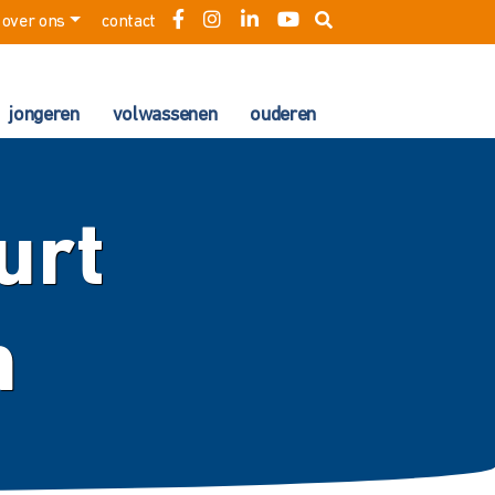
over ons
contact
jongeren
volwassenen
ouderen
urt
n