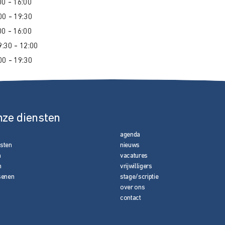
0 - 16:00
00 - 19:30
0 - 16:00
:30 - 12:00
00 - 19:30
nze diensten
agenda
nsten
nieuws
n
vacatures
n
vrijwilligers
senen
stage/scriptie
over ons
contact