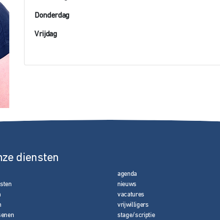
Donderdag
Vrijdag
nze diensten
agenda
nsten
nieuws
n
vacatures
n
vrijwilligers
senen
stage/scriptie