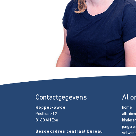
Contactgegevens
Al o
Koppel-Swoe
home
Postbus 312
alle die
8160 AH
Epe
kindere
jongere
Bezoekadres centraal bureau
volwas