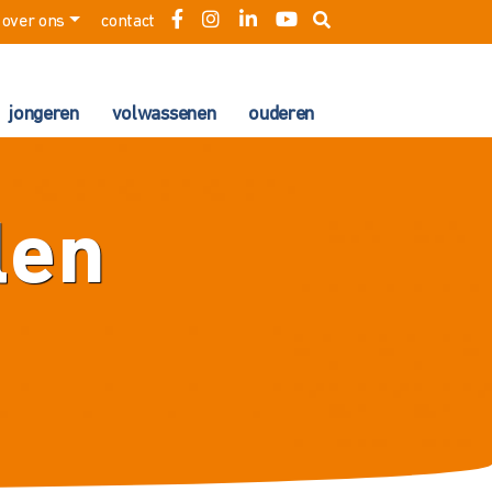
over ons
contact
jongeren
volwassenen
ouderen
len