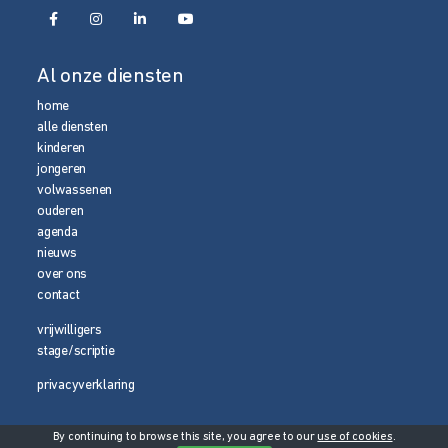
Al onze diensten
home
alle diensten
kinderen
jongeren
volwassenen
ouderen
agenda
nieuws
over ons
contact
vrijwilligers
stage/scriptie
privacyverklaring
By continuing to browse this site, you agree to our
use of cookies
.
© 2026 Media Magneet