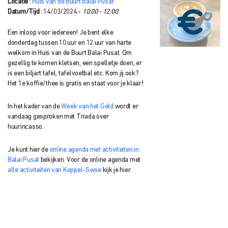
Locatie
:
Huis van de Buurt Balai Pusat
Datum/Tijd
: 14/03/2024 -
10:00 - 12:00
Een inloop voor iedereen! Je bent elke
donderdag tussen 10 uur en 12 uur van harte
welkom in Huis van de Buurt Balai Pusat. Om
gezellig te komen kletsen, een spelletje doen, er
is een biljart tafel, tafelvoetbal etc. Kom jij ook?
Het 1e koffie/thee is gratis en staat voor je klaar!
In het kader van de
Week van het Geld
wordt er
vandaag gesproken met Triada over
huurincasso.
Je kunt hier de
online agenda met activiteiten in
Balai Pusat
bekijken. Voor de online agenda met
alle activiteiten van Koppel-Swoe
kijk je hier.