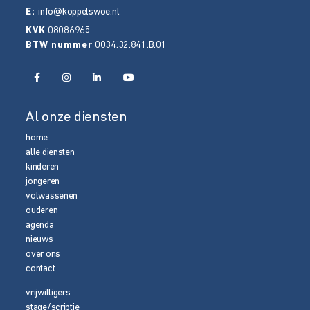
E:
info@koppelswoe.nl
KVK
08086965
BTW nummer
0034.32.841.B.01
Al onze diensten
home
alle diensten
kinderen
jongeren
volwassenen
ouderen
agenda
nieuws
over ons
contact
vrijwilligers
stage/scriptie