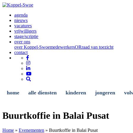
agenda
nieuws
vacatures
vrijwilligers
stage/scriptie
over ons
over Koppel-Swoe
medewerkers
OR
raad van toezicht
contact
home
alle diensten
kinderen
jongeren
vol
Buurtkoffie in Balai Pusat
Home
»
Evenementen
»
Buurtkoffie in Balai Pusat