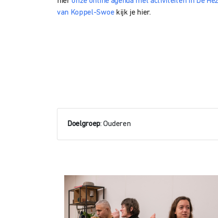
hier
onze online agenda met activiteiten in De He
van Koppel-Swoe
kijk je hier.
Doelgroep
: Ouderen