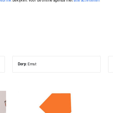
zebrink
bekijken. Voor de online agenda met
alle activiteiten
Dorp
: Emst