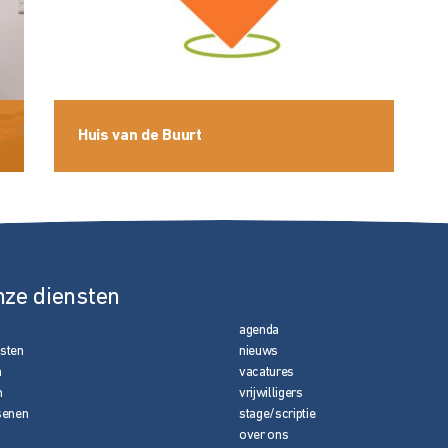
Huis van de Buurt
nze diensten
agenda
nsten
nieuws
n
vacatures
n
vrijwilligers
senen
stage/scriptie
over ons