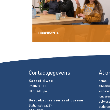
Buurtkoffie
Contactgegevens
Al o
Koppel-Swoe
home
Postbus 312
alle die
8160 AH
Epe
kindere
jongere
Bezoekadres centraal bureau
volwas
Stationsstraat 25
ouderen