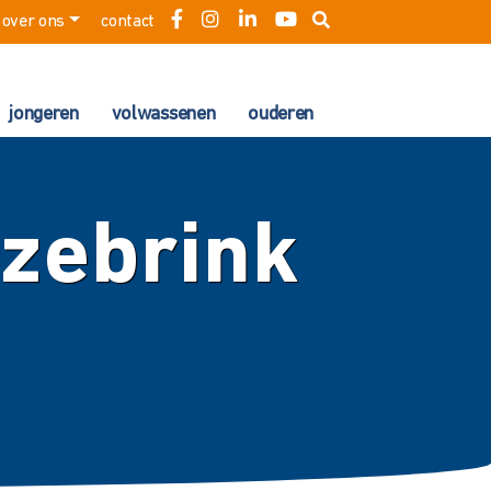
over ons
contact
jongeren
volwassenen
ouderen
ezebrink