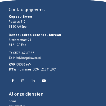
Contactgegevens
Koppel-Swoe
Postbus 312
8160 AH
Epe
Bezoekadres centraal bureau
Stationsstraat 25
8161 CP
Epe
T:
0578-67 67 67
E:
info@koppelswoe.nl
KVK
08086965
BTW nummer
0034.32.841.B.01
Al onze diensten
home