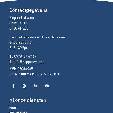
Contactgegevens
Koppel-Swoe
Postbus 312
8160 AH
Epe
Bezoekadres centraal bureau
Stationsstraat 25
8161 CP
Epe
T:
0578-67 67 67
E:
info@koppelswoe.nl
KVK
08086965
BTW nummer
0034.32.841.B.01
Al onze diensten
home