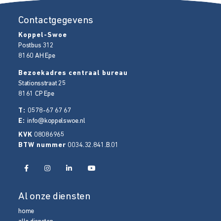
Contactgegevens
Koppel-Swoe
Postbus 312
8160 AH
Epe
Bezoekadres centraal bureau
Stationsstraat 25
8161 CP
Epe
T:
0578-67 67 67
E:
info@koppelswoe.nl
KVK
08086965
BTW nummer
0034.32.841.B.01
Al onze diensten
home