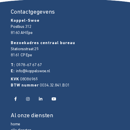
Contactgegevens
Koppel-Swoe
Postbus 312
8160 AH
Epe
Bezoekadres centraal bureau
Stationsstraat 25
8161 CP
Epe
T:
0578-67 67 67
E:
info@koppelswoe.nl
KVK
08086965
BTW nummer
0034.32.841.B.01
Al onze diensten
home