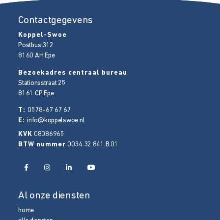
Contactgegevens
Koppel-Swoe
Postbus 312
8160 AH
Epe
Bezoekadres centraal bureau
Stationsstraat 25
8161 CP
Epe
T:
0578-67 67 67
E:
info@koppelswoe.nl
KVK
08086965
BTW nummer
0034.32.841.B.01
Al onze diensten
home