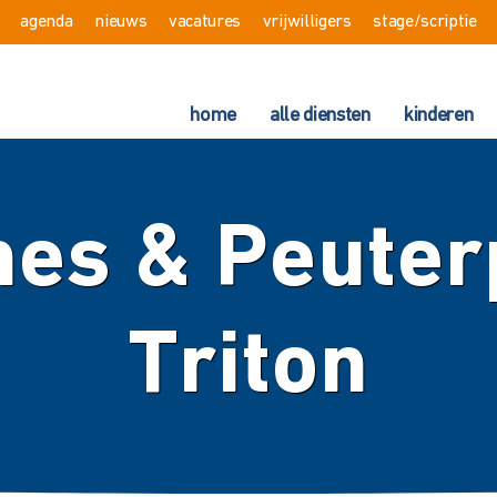
agenda
nieuws
vacatures
vrijwilligers
stage/scriptie
home
alle diensten
kinderen
es & Peuterp
Triton