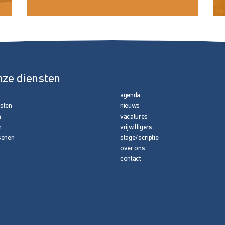
nze diensten
agenda
nsten
nieuws
n
vacatures
n
vrijwilligers
senen
stage/scriptie
over ons
contact