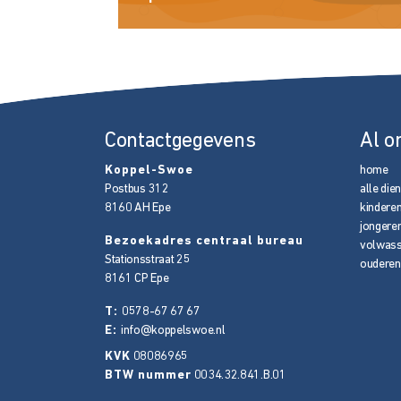
Contactgegevens
Al o
Koppel-Swoe
home
Postbus 312
alle die
8160 AH
Epe
kindere
jongere
Bezoekadres centraal bureau
volwas
Stationsstraat 25
ouderen
8161 CP
Epe
T:
0578-67 67 67
E:
info@koppelswoe.nl
KVK
08086965
BTW nummer
0034.32.841.B.01