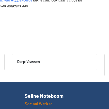
iten van Koppel-Swoe
kijk je hier. Ook daar vind je de
even opladers aan.
Dorp
: Vaassen
Seline Noteboom
Sociaal Werker