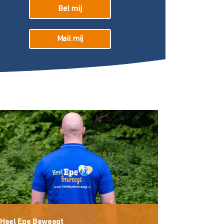
Bel mij
Mail mij
Heel Epe Beweegt