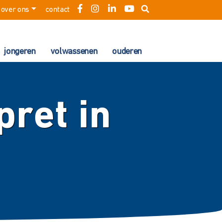
over ons
contact
jongeren
volwassenen
ouderen
ret in