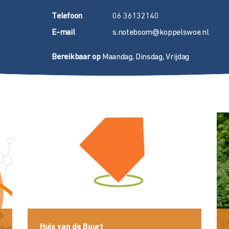
T
elefoon
06 36132140
E
-mail
s.noteboom@koppelswoe.nl
Bereikbaar op
Maandag, Dinsdag, Vrijdag
Huis van de Buurt