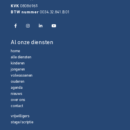
KVK
08086965
BTW nummer
0034.32.841.B.01
Al onze diensten
home
alle diensten
kinderen
jongeren
volwassenen
ouderen
agenda
nieuws
over ons
contact
vrijwilligers
stage/scriptie