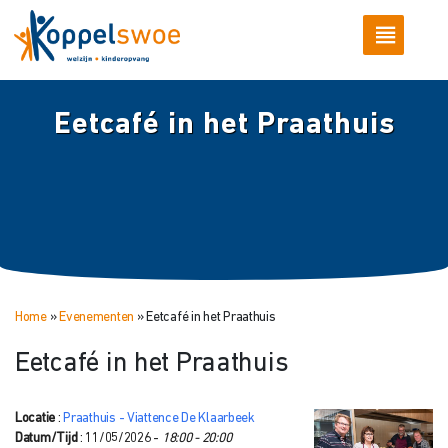
Eetcafé in het Praathuis
Home
»
Evenementen
»
Eetcafé in het Praathuis
Eetcafé in het Praathuis
Locatie
:
Praathuis - Viattence De Klaarbeek
Datum/Tijd
: 11/05/2026 -
18:00 - 20:00