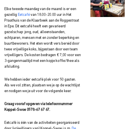
Elke tweede maandag van de maand is er een
gezellig
Eetcafé
van 18.00-20.00 uur in Het
Praathuis van de Klaarbeek aan de Roggestraat
in Epe. Dit eetcafé heeft een gevarieerd
gezelschap: jong, oud, alleenstaanden,
echtparen, mensen met en zonder beperking en
buurtbewoners. Het eten wordt vers bereid door
twee vrijwillige koks, bijgestaan door een team
vrijwilligers. De kosten bedragen € 7,00 voor een
3-gangenmaaltijd met een kopje koffie/thee als
afsluiting.
We hebben ieder eetcafé plek voor 50 gasten.
Als we vol zitten, plaatsen we je op de wachtlijst
en nodigen we je uit voor de volgende keer.
Graag vooraf opgeven via telefoonnummer
Koppel-Swoe 0578-67 67 67.
Eetcafé is één van de activiteiten georganiseerd
door (vrijwilligers van) Koppel-Swoe i.s.m.
De